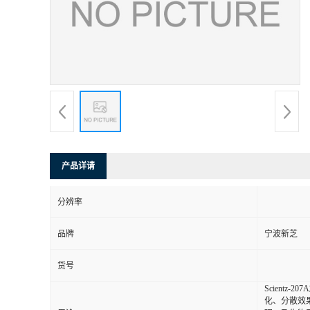
产品详请
分辨率
品牌
宁波新芝
货号
Scient
化、分散效