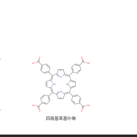
四羧基苯基卟啉