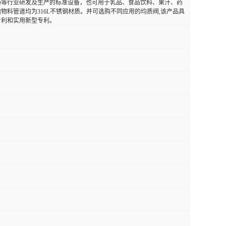
药等行业研发及生产的标准设备，也可用于乳品、食品饮料、果汁、药
料管道均为316L不锈钢材质。并可选购不同应用的均质阀,该产品具
专利和实用新型专利。