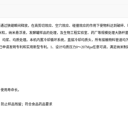
能量使物料通过狭缝瞬间释放，在高剪切效应、空穴效应、碰撞效应的作用下使物料达到破
脂质纳米粒，纳米悬浮液，发酵罐样品的处理，及生物工程实验室、药厂等规模处理大肠
均浆、均质处理。本机内置冷却循环系统，直接冷却均质头，所有接触物料管道均为3
申请发明专利和实用新型专利。1、设计均质压力0～207Mpa任意可调，满足纳米制
，使用寿命长。
果，防止样品残留；符合食品药品要求