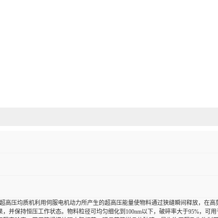
z-207A超高压均质机利用伺服电机动力所产生的超高压能量使物料通过狭缝瞬间释放
果，并保持恒压工作状态。物料粒径可均匀细化到100nm以下，破碎率大于95%，可