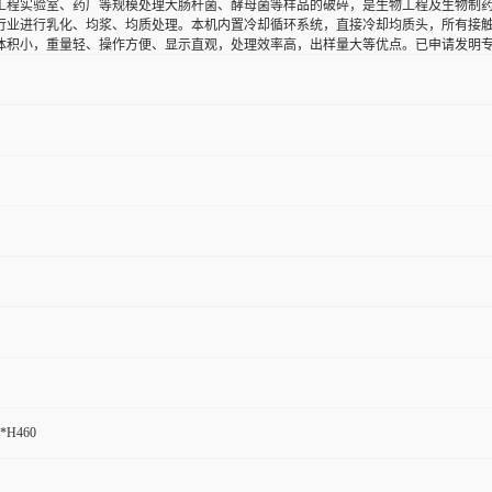
工程实验室、药厂等规模处理大肠杆菌、酵母菌等样品的破碎，是生物工程及生物制
行业进行乳化、均浆、均质处理。本机内置冷却循环系统，直接冷却均质头，所有接触物
体积小，重量轻、操作方便、显示直观，处理效率高，出样量大等优点。已申请发明
*H460