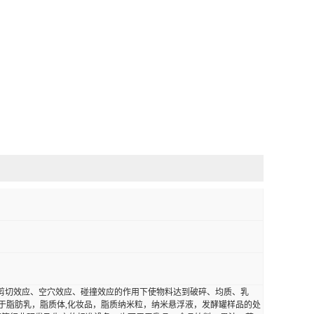
，在高剪切效应、空穴效应、碰撞效应的作用下使物料达到破碎、均质、乳
用于脂肪乳，脂质体,化妆品，脂质纳米粒，纳米悬浮液，发酵罐样品的处