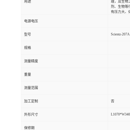
用途
理，及生物
剂、生物等
有压力大、
电源电压
Scientz-207A
型号
规格
测量精度
重量
测量范围
加工定制
否
L1070*W340
外形尺寸
保修期