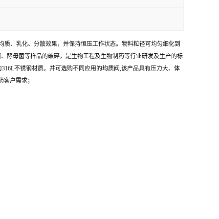
碎、均质、乳化、分散效果，并保持恒压工作状态。物料粒径可均匀细化到
杆菌、酵母菌等样品的破碎，是生物工程及生物制药等行业研发及生产的标
16L不锈钢材质。并可选购不同应用的均质阀,该产品具有压力大、体
药客户需求；